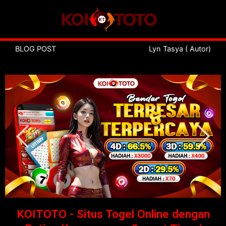
Lewati
ke
konten
BLOG POST
Lyn Tasya ( Autor)
KOITOTO - Situs Togel Online dengan