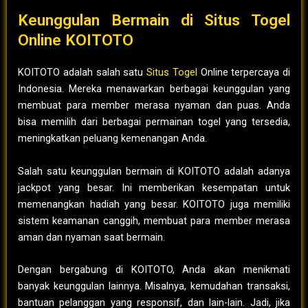
Keunggulan Bermain di Situs Togel
Online KOITOTO
KOITOTO adalah salah satu
Situs Togel
Online terpercaya di
Indonesia. Mereka menawarkan berbagai keunggulan yang
membuat para member merasa nyaman dan puas. Anda
bisa memilih dari berbagai permainan togel yang tersedia,
meningkatkan peluang kemenangan Anda.
Salah satu keunggulan bermain di KOITOTO adalah adanya
jackpot yang besar. Ini memberikan kesempatan untuk
memenangkan hadiah yang besar. KOITOTO juga memiliki
sistem keamanan canggih, membuat para member merasa
aman dan nyaman saat bermain.
Dengan bergabung di KOITOTO, Anda akan menikmati
banyak keunggulan lainnya. Misalnya, kemudahan transaksi,
bantuan pelanggan yang responsif, dan lain-lain. Jadi, jika