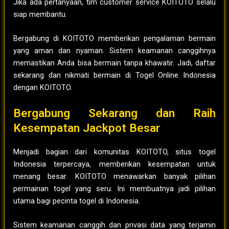
Jika ada pertanyaan, tim customer service KOITOTO selalu
siap membantu.
Bergabung di KOITOTO memberikan pengalaman bermain
yang aman dan nyaman. Sistem keamanan canggihnya
memastikan Anda bisa bermain tanpa khawatir. Jadi, daftar
sekarang dan nikmati bermain di Togel Online Indonesia
dengan KOITOTO.
Bergabung Sekarang dan Raih
Kesempatan Jackpot Besar
Menjadi bagian dari komunitas KOITOTO, situs togel
Indonesia terpercaya, memberikan kesempatan untuk
menang besar. KOITOTO menawarkan banyak pilihan
permainan togel yang seru. Ini membuatnya jadi pilihan
utama bagi pecinta togel di Indonesia.
Sistem keamanan canggih dan privasi data yang terjamin