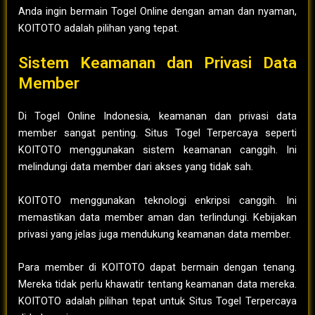
Anda ingin bermain Togel Online dengan aman dan nyaman,
KOITOTO adalah pilihan yang tepat.
Sistem Keamanan dan Privasi Data
Member
Di Togel Online Indonesia, keamanan dan privasi data
member sangat penting. Situs Togel Terpercaya seperti
KOITOTO menggunakan sistem keamanan canggih. Ini
melindungi data member dari akses yang tidak sah.
KOITOTO menggunakan teknologi enkripsi canggih. Ini
memastikan data member aman dan terlindungi. Kebijakan
privasi yang jelas juga mendukung keamanan data member.
Para member di KOITOTO dapat bermain dengan tenang.
Mereka tidak perlu khawatir tentang keamanan data mereka.
KOITOTO adalah pilihan tepat untuk Situs Togel Terpercaya